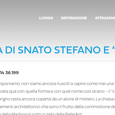
LUOGHI
DESTINAZIONE
ATTRAZION
A DI SNATO STEFANO E
14 36.199
isponiamo, non siamo ancora riusciti a capire come mai una t
ovata qua con quella forma e con quel nome così strano – il 
brigno resta ancora coperta da un alone di mistero. La chiesa 
ementi architettonici che sono il frutto della commistione de
 della Madonna) sotto tutela delle Belle Arti.