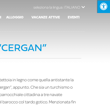
seleziona la lingua:
ITALIANO
I
ALLOGGIO
VACANZE ATTIVE
EVENTI
 “CERGAN”
ettoia in legno come quella antistante la
“cergan”, appunto. Che sia un turchismo o
parrocchiale cittadina a tre navate
l barocco col tardo gotico. Menzionata fin