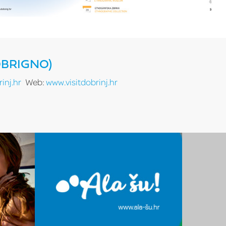
OBRIGNO)
inj.hr
Web:
www.visitdobrinj.hr