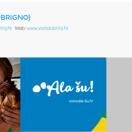
OBRIGNO)
inj.hr
Web:
www.visitdobrinj.hr