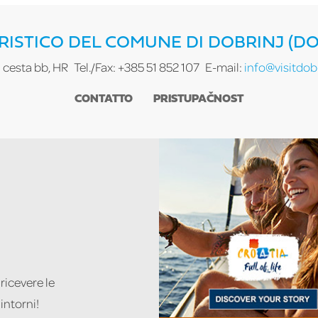
RISTICO DEL COMUNE DI DOBRINJ (D
ra cesta bb, HR
Tel./Fax: +385 51 852 107
E-mail:
info@visitdobr
CONTATTO
PRISTUPAČNOST
 ricevere le
intorni!