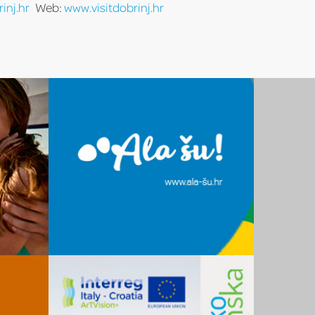
inj.hr
Web:
www.visitdobrinj.hr