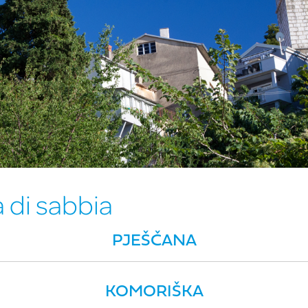
a di sabbia
PJEŠČANA
KOMORIŠKA