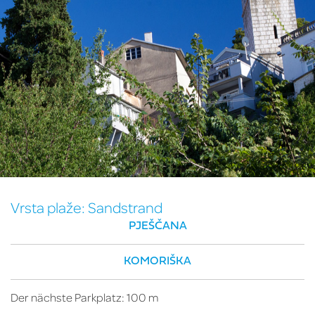
Vrsta plaže:
Sandstrand
PJEŠČANA
KOMORIŠKA
Der nächste Parkplatz: 100 m