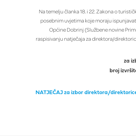
Na temelju članka 18. i 22. Zakona o turisti
posebnim uvjetima koje moraju ispunjavati 
Općine Dobrinj (Službene novine Primor
raspisivanju natječaja za direktora/direktori
za iz
broj izvrši
NATJEČAJ za izbor direktora/direktorice