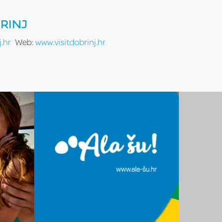
RINJ
.hr
Web:
www.visitdobrinj.hr