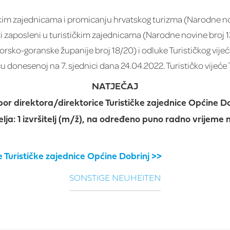
čkim zajednicama i promicanju hrvatskog turizma (Narodne novi
zaposleni u turističkim zajednicama (Narodne novine broj 13/
sko-goranske županije broj 18/20) i odluke Turističkog vijeć
cu donesenoj na 7. sjednici dana 24.04.2022. Turističko vijeće
NATJEČAJ
bor direktora/direktorice Turističke zajednice Općine Do
telja: 1 izvršitelj (m/ž), na određeno puno radno vrijeme
 Turističke zajednice Općine Dobrinj >>
SONSTIGE NEUHEITEN