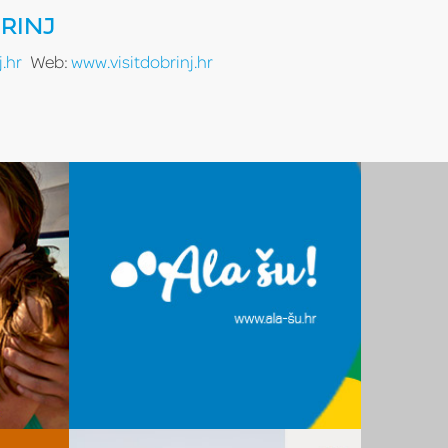
RINJ
.hr
Web:
www.visitdobrinj.hr