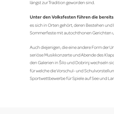
längst zur Tradition geworden sind.
Unter den Volksfesten führen die bereit
es sich in Orten gehört, deren Bestehen und
Sommerfeste mit autochthonen Gerichten un
Auch diejenigen, die eine andere Form der 
seriöse Musikkonzerte und Abende des Klapa
den Galerien in Šilo und Dobrinj wechseln s
für welche die Vorschul- und Schulvorstellun
Sportwettbewerbe für Spiele auf See und Lan