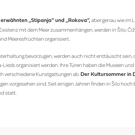
aber genau wie im Li
s erwähnten „Stipanja“ und „Rokova“,
 Existenz mit dem Meer zusammenhängen, werden in Šilo, Čiž
d Meeresfrüchten organisiert.
Unterhaltung bevorzugen, werden auch nicht enttäuscht sei
-Lieds organisiert werden. Ihre Türen haben die Museen un
ich verschiedene Kunstgattungen ab.
Der Kultursommer in D
gen vorgesehen sind. Seit einigen Jahren finden in Šilo hoc
d statt.