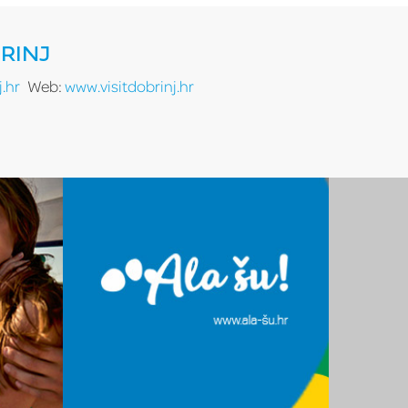
RINJ
.hr
Web:
www.visitdobrinj.hr