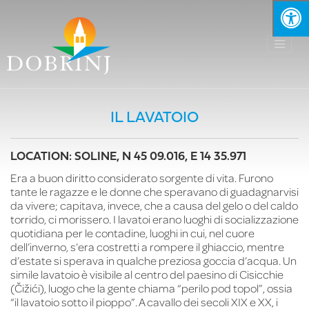
IL LAVATOIO
LOCATION: SOLINE, N 45 09.016, E 14 35.971
Era a buon diritto considerato sorgente di vita. Furono
tante le ragazze e le donne che speravano di guadagnarvisi
da vivere; capitava, invece, che a causa del gelo o del caldo
torrido, ci morissero. I lavatoi erano luoghi di socializzazione
quotidiana per le contadine, luoghi in cui, nel cuore
dell’inverno, s’era costretti a rompere il ghiaccio, mentre
d’estate si sperava in qualche preziosa goccia d’acqua. Un
simile lavatoio è visibile al centro del paesino di Cisicchie
(Čižići), luogo che la gente chiama “perilo pod topol”, ossia
“il lavatoio sotto il pioppo”. A cavallo dei secoli XIX e XX, i