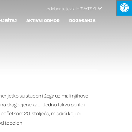
odaberite jezik:
HRVATSKI
MJEŠTAJ
AKTIVNI ODMOR
DOGAĐANJA
erijetko su studen i žega uzimali njihove
e na dragocjene kapi. Jedno takvo perilo i
i početkom 20. stoljeća, mladići koji bi
od topolon!