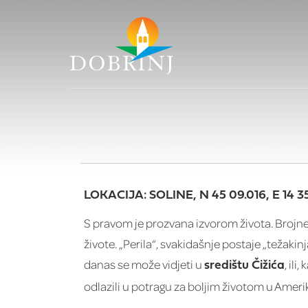
LOKACIJA: SOLINE, N 45 09.016, E 14 35
S pravom je prozvana izvorom života. Brojne 
živote. „Perila“, svakidašnje postaje „težakin
danas se može vidjeti u
, il
središtu Čižića
odlazili u potragu za boljim životom u Ameri