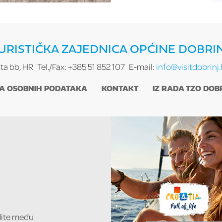
URISTIČKA ZAJEDNICA OPĆINE DOBRI
sta bb, HR
Tel./Fax: +385 51 852 107
E-mail:
info@visitdobrinj.
TA OSOBNIH PODATAKA
KONTAKT
IZ RADA TZO DOB
udite među