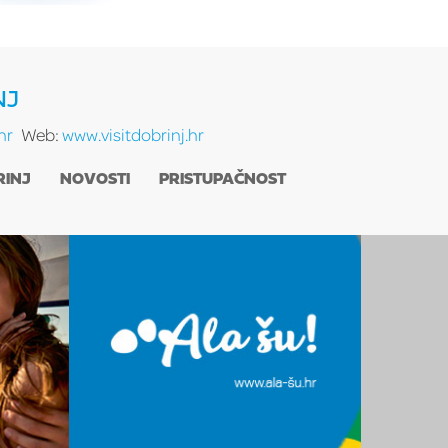
NJ
hr
Web:
www.visitdobrinj.hr
RINJ
NOVOSTI
PRISTUPAČNOST