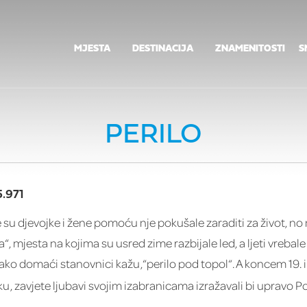
MJESTA
DESTINACIJA
ZNAMENITOSTI
S
PERILO
.971
su djevojke i žene pomoću nje pokušale zaraditi za život, no n
ja“, mjesta na kojima su usred zime razbijale led, a ljeti vrebal
i, kako domaći stanovnici kažu,“perilo pod topol“. A koncem 19. 
ku, zavjete ljubavi svojim izabranicama izražavali bi upravo P