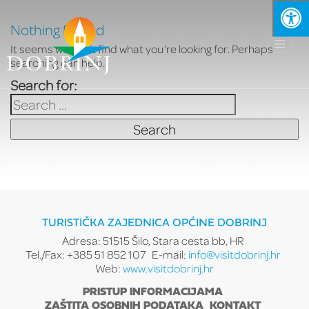
Nothing Found
It seems we can’t find what you’re looking for. Perhaps
searching can help.
Search for:
TURISTIČKA ZAJEDNICA OPĆINE DOBRINJ
Adresa: 51515 Šilo, Stara cesta bb, HR
Tel./Fax: +385 51 852 107
E-mail:
info@visitdobrinj.hr
Web:
www.visitdobrinj.hr
PRISTUP INFORMACIJAMA
ZAŠTITA OSOBNIH PODATAKA
KONTAKT