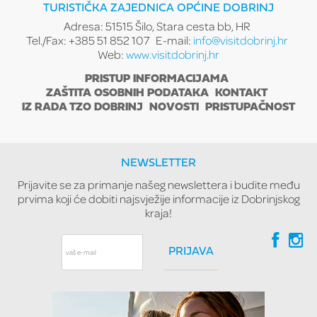
TURISTIČKA ZAJEDNICA OPĆINE DOBRINJ
Adresa: 51515 Šilo, Stara cesta bb, HR
Tel./Fax: +385 51 852 107
E-mail:
info@visitdobrinj.hr
Web:
www.visitdobrinj.hr
PRISTUP INFORMACIJAMA
ZAŠTITA OSOBNIH PODATAKA
KONTAKT
IZ RADA TZO DOBRINJ
NOVOSTI
PRISTUPAČNOST
NEWSLETTER
Prijavite se za primanje našeg newslettera i budite među
prvima koji će dobiti najsvježije informacije iz Dobrinjskog
kraja!