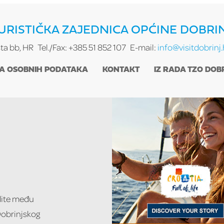
URISTIČKA ZAJEDNICA OPĆINE DOBRI
sta bb, HR
Tel./Fax: +385 51 852 107
E-mail:
info@visitdobrinj.
TA OSOBNIH PODATAKA
KONTAKT
IZ RADA TZO DOB
udite među
 Dobrinjskog