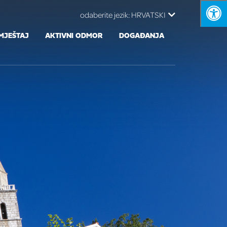
odaberite jezik:
HRVATSKI
MJEŠTAJ
AKTIVNI ODMOR
DOGAĐANJA