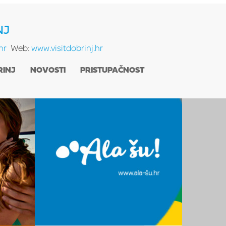
NJ
hr
Web:
www.visitdobrinj.hr
RINJ
NOVOSTI
PRISTUPAČNOST