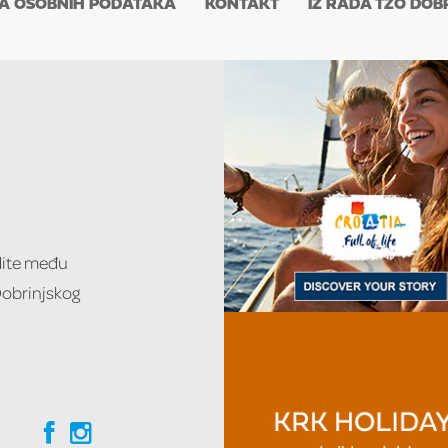
TA OSOBNIH PODATAKA
KONTAKT
IZ RADA TZO DOB
udite među
 Dobrinjskog