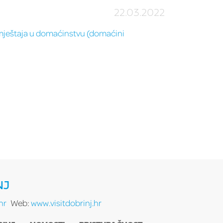
22.03.2022
 smještaja u domaćinstvu (domaćini
NJ
hr
Web:
www.visitdobrinj.hr