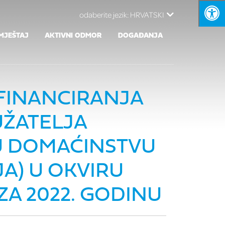
odaberite jezik:
HRVATSKI
MJEŠTAJ
AKTIVNI ODMOR
DOGAĐANJA
 FINANCIRANJA
UŽATELJA
 U DOMAĆINSTVU
A) U OKVIRU
A 2022. GODINU