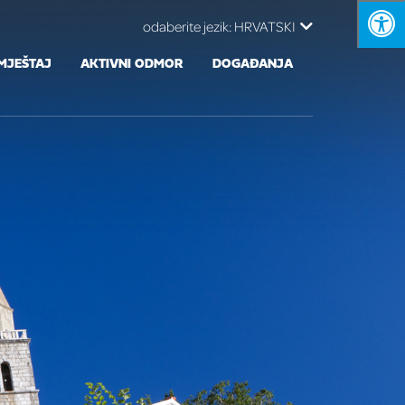
odaberite jezik:
HRVATSKI
MJEŠTAJ
AKTIVNI ODMOR
DOGAĐANJA