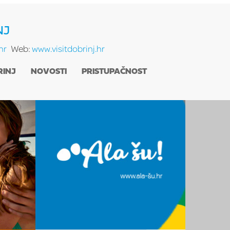
NJ
hr
Web:
www.visitdobrinj.hr
RINJ
NOVOSTI
PRISTUPAČNOST