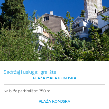
Sadržaj i usluga:
Igralište
PLAŽA MALA KONJSKA
Najbliže parkiralište: 350 m
PLAŽA KONJSKA