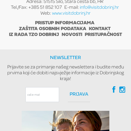
Adresa: 51515 Šilo, Stara cesta bb, HR
Tel./Fax: +385 51 852 107
E-mail:
info@visitdobrinj.hr
Web:
www.visitdobrinj.hr
PRISTUP INFORMACIJAMA
ZAŠTITA OSOBNIH PODATAKA
KONTAKT
IZ RADA TZO DOBRINJ
NOVOSTI
PRISTUPAČNOST
NEWSLETTER
Prijavite se za primanje našeg newslettera i budite među
prvima koji će dobiti najsvježije informacije iz Dobrinjskog
kraja!