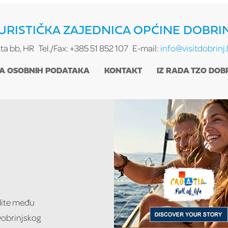
URISTIČKA ZAJEDNICA OPĆINE DOBRI
sta bb, HR
Tel./Fax: +385 51 852 107
E-mail:
info@visitdobrinj.
TA OSOBNIH PODATAKA
KONTAKT
IZ RADA TZO DOB
udite među
 Dobrinjskog