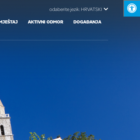
odaberite jezik:
HRVATSKI
MJEŠTAJ
AKTIVNI ODMOR
DOGAĐANJA