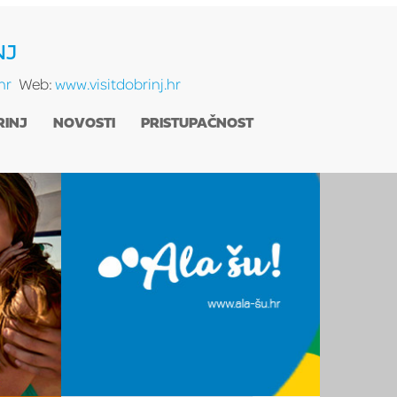
NJ
hr
Web:
www.visitdobrinj.hr
RINJ
NOVOSTI
PRISTUPAČNOST